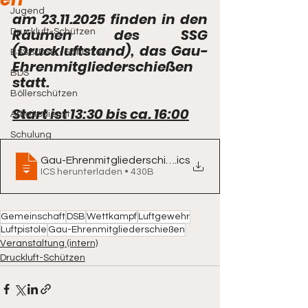
Jugend
am 23.11.2025 finden in den 
Räumen des SSG 
Druckluft-Schützen
(Druckluftstand), das Gau-
BSSB/DSB - Schützen
Ehrenmitgliederschießen 
BDS
statt.
Böllerschützen
Start ist 13:30 bis ca. 16:00
Arbeitsdienst
Schulung
Gau-Ehrenmitgliederschießen
.ics
ICS herunterladen • 430B
Gemeinschaft
DSB
Wettkampf
Luftgewehr
Luftpistole
Gau-Ehrenmitgliederschießen
Veranstaltung (intern)
Druckluft-Schützen