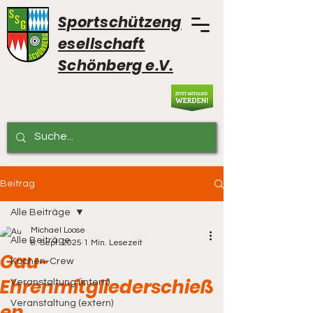
Sportschützeng
esellschaft
Schönberg e.V.
Beitrag
Alle Beiträge
Michael Loose
Alle Beiträge
8. Sept. 2025
1 Min. Lesezeit
Gau-
Küchen-Crew
Ehrenmitgliederschieß
Veranstaltung (intern)
Veranstaltung (extern)
en