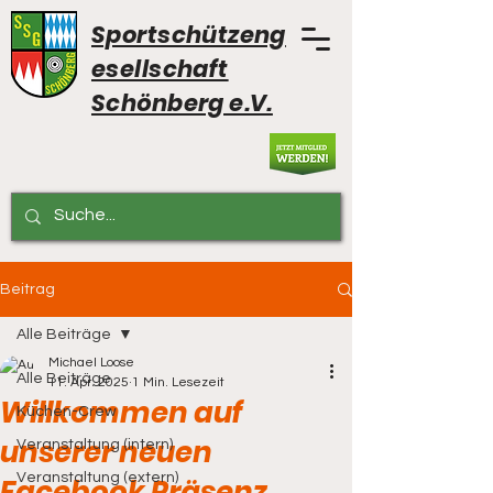
Sportschützeng
esellschaft
Schönberg e.V.
Beitrag
Alle Beiträge
Michael Loose
Alle Beiträge
11. Apr. 2025
1 Min. Lesezeit
Willkommen auf
Küchen-Crew
unserer neuen
Veranstaltung (intern)
Veranstaltung (extern)
Facebook Präsenz