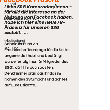
Jugend
Liebe SSG Kameraden/innen - 
für alle die Interesse an der 
Druckluft-Schützen
Nutzung von Facebook haben, 
BSSB/DSB - Schützen
habe ich hier eine neue FB-
BDS
Präsenz für unseren SSG 
erstellt.
Böllerschützen
Arbeitsdienst
Sobald Ihr Euch via 
Schulung
Freundschaftsanfrage für die Seite 
angemeldet habt und bestätigt 
wurde (erfolgt nur für Mitglieder des 
SSG), dürft Ihr auch posten.
Denkt immer dran das Ihr das im 
Namen des SSG macht und achtet 
auf Eure Etikette.... 