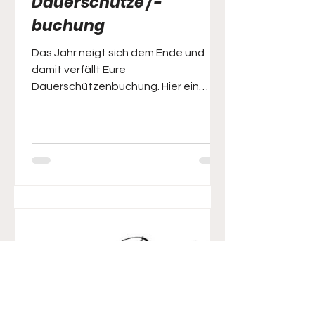
Dauerschütze /-
buchung
Das Jahr neigt sich dem Ende und
damit verfällt Eure
Dauerschützenbuchung. Hier ein
kleines Lehrvideo, wie Ihr diese neue
Buchung für das Jahr 2026 auch
online machen könnt. Buchung
Dauerschütze Hier noch der direkte
Link zur Buchungsseite :
https://easyverein.com/public/SSG19
55/applicationform/12986