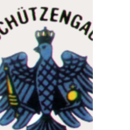
Vereinsheimes, die Königsfeier statt. Anbei die
offiziellen Ergebnisse : Unsere Schützenkönige
2025 Luftgewehr Stünkel Jochen KK-Gewehr
Georg Birle Luftgewehr-Jugend Ewen Rullert
Sportpistole KK Marcus Link Sportpistole GK
Marcus Link Hier die offiziellen Ergebnisse der
Jugend im Detail : Königschießen 2025 -
Luftgewehr/Luftpistole Jugend König Ruller
Ewen 231,6 Teiler Prinz Schauer Fabian 234,9
Teil