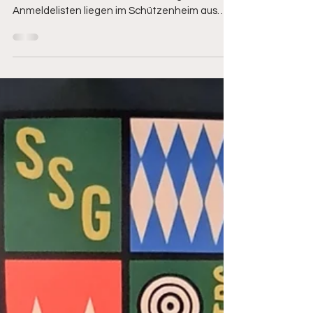
Im Januar beginnt die Gaumeisterschaft 2026
und wir wünschen allen Schützen "gut Schuß"
Anmeldelisten liegen im Schützenheim aus
(25m Stand Innen & Hauptraum) Meldeschluss:
6. Dezember 2025 Alle Details können hier
entnommen werden : https://gau-
pegnitzgrund.de/fileadmin/Gau-
Pegnitzgrund/Pdf_2026/GM/Ausschreibung_G
M2026.pdf Regelungen und Antragsformulare
zum Vorschießen, findet Ihr hier : https://gau-
pegnitzgrund.de/sport/meisterschaften/meist
erschaften-2026 Inhaustermine kö