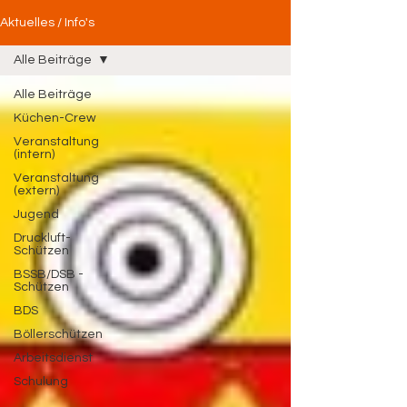
Aktuelles / Info's
Alle Beiträge
Alle Beiträge
Küchen-Crew
Veranstaltung
(intern)
Veranstaltung
(extern)
Jugend
Druckluft-
Schützen
BSSB/DSB -
Schützen
BDS
Böllerschützen
Arbeitsdienst
Schulung