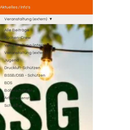
Aktuelles / Info's
Veranstaltung (extern)
Alle Beiträge
Küchen-Crew
Veranstaltung (intern)
Veranstaltung (extern)
Jugend
Druckluft-Schützen
BSSB/DSB - Schützen
BDS
Böllerschützen
Arbeitsdienst
Schulung