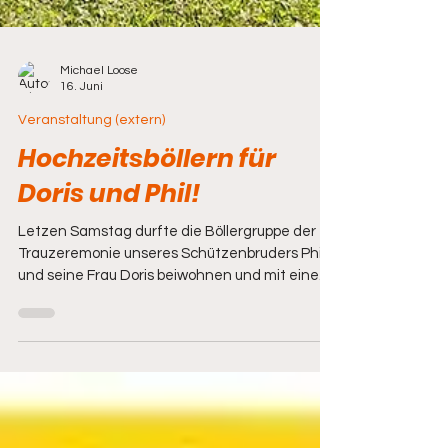
Michael Loose
16. Juni
Veranstaltung (extern)
Hochzeitsböllern für
Doris und Phil!
Letzen Samstag durfte die Böllergruppe der
Trauzeremonie unseres Schützenbruders Phil
und seine Frau Doris beiwohnen und mit einem,
vom Bräutigam angesagten, Salut ins Eheglück
schicken. 🤵‍♂️👰‍♀️💍 Liebe Doris, lieber Phil, die
gesamte Böllergruppe wünscht euch von
Herzen viel Glück, Gesundheit und nur das
Beste für eure gemeinsame Zukunft! 🍀❤️ Auf