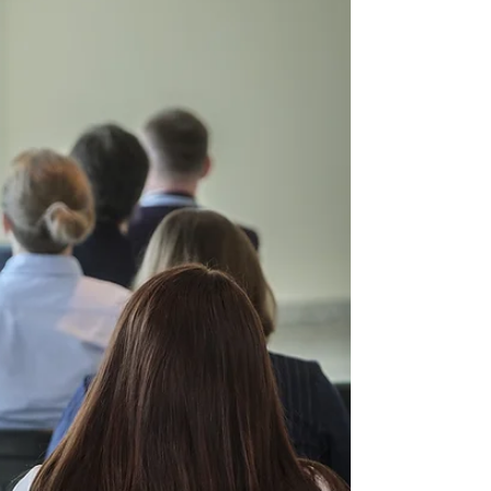
Bayerwaldflieger) Anmeldung bei Siggi
Richthammer: srichthammer@siggilauf.de Tel.
09123 / 984702 Bei der Anmeldung ist ein
Abschlag von 40,00 € zu entrichten.
Überweisung auf Raiffeisen Spar+Kre