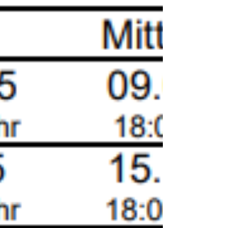
Pegnitzgrund
Der Gau-Ehrenabend des Schützengau
Pegnitzgrund ist eine Veranstaltung, bei der
langjährige und verdiente Mitglieder für ihre
ehrenamtliche Arbeit geehrt werden. Bei
diesem Anlass werden auch die neuen
Gaukönige und Gauköniginnen proklamiert und
sportliche Erfolge gefeiert, um das
Schützenjahr abzuschließen. Dieses Jahr fand
der Gau-Ehrenabend am 17.10.2025 in den
Räumen des Wollnersaal'es/Heuchlingen statt.
Wir als SSG wurden vertreten durch Franz
Horak, Georg Birle, Werner