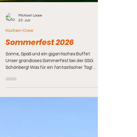
Michael Loose
23. Juli
Küchen-Crew
Sommerfest 2026
Sonne, Spaß und ein gigantisches Buffet:
Unser grandioses Sommerfest bei der SSG
Schönberg! Was für ein fantastischer Tag!
Wenn wir auf das diesjährige Sommerfest der
SSG Schönberg zurückblicken, fallen uns sofort
drei Dinge ein: strahlender Sonnenschein,
glückliche Gesichter und ein unvergleichliches
Wir-Gefühl. Es war ein Fest, das einmal mehr
gezeigt hat, was unseren Verein so besonders
macht. Hier ist unser kleiner Rückblick auf einen
Tag, der uns allen noch lange in best