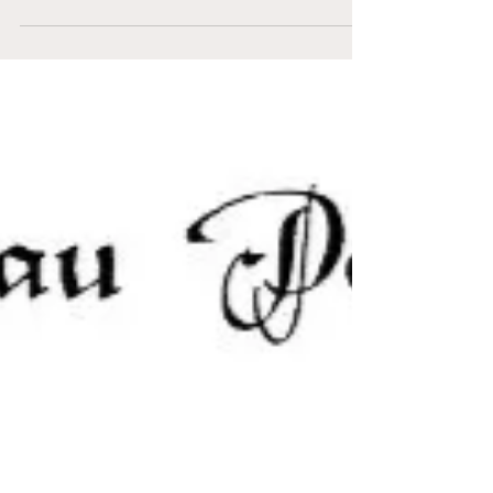
Nachweis
Lehrgang beim SSG Es gibt 2 Lehrgangs-
Terminserien, bitte schnell anmelden via E-Mail
ssgschoneberg@gmail.com Anmeldeformular :
Download https://gau-pegnitzgrund.de/aus-
und-
weiterbildung/waffensachkunde/ausschreibun
g?
tx_news_pi1%5Baction%5D=detail&tx_news_
pi1%5Bcontroller%5D=News&tx_news_pi1%5B
news%5D=945&cHash=000fe7227e7dfd7446b
4cba0218688b5