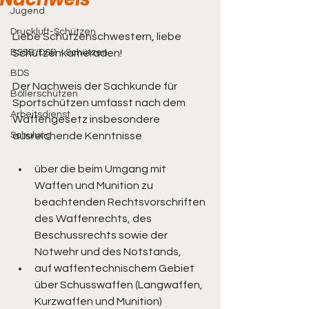
Jugend
Druckluft-Schützen
Liebe Schützenschwestern, liebe 
BSSB/DSB - Schützen
Schützenkameraden!
BDS
Der Nachweis der Sachkunde für 
Böllerschützen
Sportschützen umfasst nach dem 
Arbeitsdienst
Waffengesetz insbesondere 
Schulung
ausreichende Kenntnisse
über die beim Umgang mit 
Waffen und Munition zu 
beachtenden Rechtsvorschriften 
des Waffenrechts, des 
Beschussrechts sowie der 
Notwehr und des Notstands,
auf waffentechnischem Gebiet 
über Schusswaffen (Langwaffen, 
Kurzwaffen und Munition) 