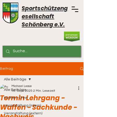
Sportschützeng
esellschaft
Schönberg e.V.
Beitrag
Alle Beiträge
Michael Loose
Alle Beiträge
18. Sept. 2025
2 Min. Lesezeit
Termin Lehrgang -
Küchen-Crew
Waffen - Sachkunde -
Veranstaltung (intern)
Veranstaltung (extern)
Nachweis