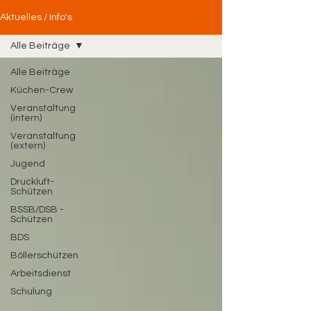
Aktuelles / Info's
Alle Beiträge
Alle Beiträge
Küchen-Crew
Veranstaltung
(intern)
Veranstaltung
(extern)
Jugend
Druckluft-
Schützen
BSSB/DSB -
Schützen
BDS
Böllerschützen
Arbeitsdienst
Schulung