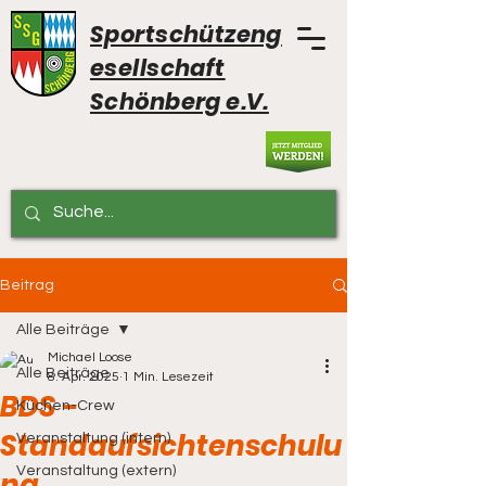
Sportschützeng
esellschaft
Schönberg e.V.
Beitrag
Alle Beiträge
Michael Loose
Alle Beiträge
8. Apr. 2025
1 Min. Lesezeit
BDS -
Küchen-Crew
Standaufsichtenschulu
Veranstaltung (intern)
Veranstaltung (extern)
ng