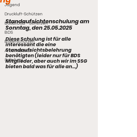
Jugend
Druckluft-Schützen
Standaufsichtenschulung am 
BSSB/DSB - Schützen
Sonntag, den 25.05.2025
BDS
Diese Schulung ist für alle 
Böllerschützen
interessant die eine 
Standaufsichtsbelehrung 
Arbeitsdienst
benötigten (leider nur für BDS 
Mitglieder, aber auch wir im SSG 
Schulung
bieten bald was für alle an...)