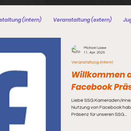
taltung (intern)
Veranstaltung (extern)
Ju
chützen
BDS
Böllerschützen
Arbeitsdien
Michael Loose
11. Apr. 2025
Veranstaltung (intern)
Willkommen a
Facebook Prä
Liebe SSG Kameraden/innen -
Nutzung von Facebook haben
Präsenz für unseren SSG...