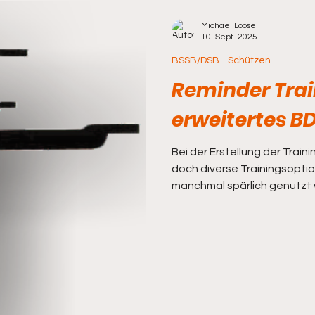
Michael Loose
10. Sept. 2025
BSSB/DSB - Schützen
Reminder Trai
erweitertes B
Bei der Erstellung der Train
doch diverse Trainingsopti
manchmal spärlich genutzt 
Erinnerung eine Übersicht. Di : (testweise Zusatztraining 
Specials) - BDS Spezial-Training von 18:00 - 22:00 Uhr Mi : - KK
freies Training von 18:00 - 19:30 Uhr - GK Manns
von 19:30 - 21:00 Uhr - BDS freies Training von 21:00 - 23:00 Uhr Do
: - BSSB/DSB freies Trainin