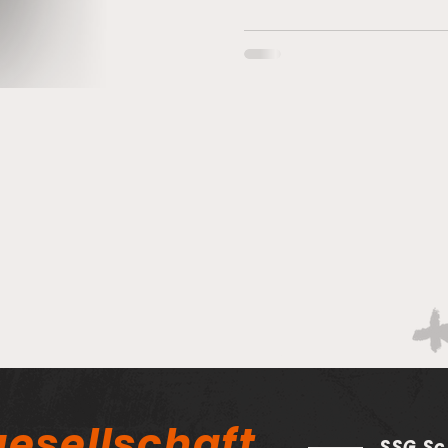
esellschaft
SSG Sc