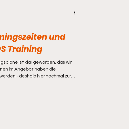
ningszeiten und
DS Training
ingspläne ist klar geworden, das wir
onen im Angebot haben die
werden - deshalb hier nochmal zur
BDS-
chafts-Training
g UHR