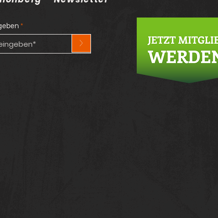
ngeben
>