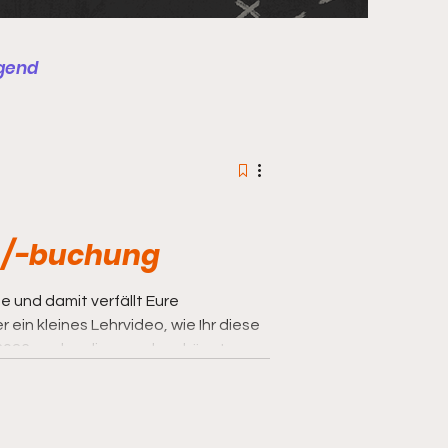
gend
st
Schulung
 /-buchung
2026 auch online machen könnt.
blic/SSG1955/applicationform/12986