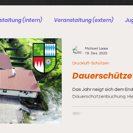
taltung (intern)
Veranstaltung (extern)
Ju
chützen
BDS
Böllerschützen
Arbeitsdien
Michael Loose
19. Dez. 2025
Druckluft-Schützen
Dauerschütze
Das Jahr neigt sich dem Ende und damit verfällt Eure
Dauerschützenbuchung. Hier ein kleines Lehrvideo, wie Ihr diese
neue Buchung für das Jahr 
Buchung Dauerschütze Hier noch der direkte Link zur
Buchungsseite :
https://easyverein.com/pu