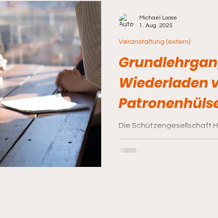
Michael Loose
1. Aug. 2025
Veranstaltung (extern)
Grundlehrgan
Wiederladen 
Patronenhülse
SprengV
Die Schützengesellschaft Heuchling e.V. , 
91207 Lauf / Heuchling, ver
geehrte Damen...