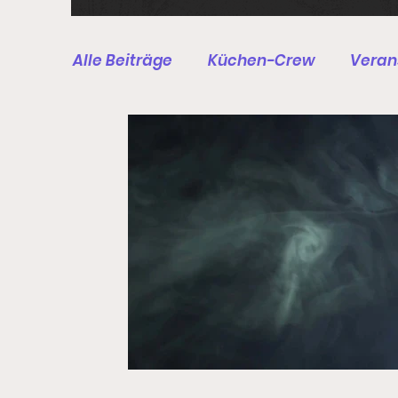
Alle Beiträge
Küchen-Crew
Verans
Druckluft-Schützen
BSSB/DSB - S