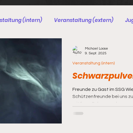
taltung (intern)
Veranstaltung (extern)
Ju
chützen
BDS
Böllerschützen
Arbeitsdien
Michael Loose
9. Sept. 2025
Veranstaltung (intern)
Schwarzpulve
Freunde zu Gast im SSG Wie
Schützenfreunde bei uns z
mit Ihren Schwarzpulver...