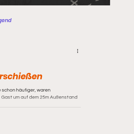
gend
st
Schulung
rschießen
 schon häufiger, waren
u Gast um auf dem 25m Außenstand