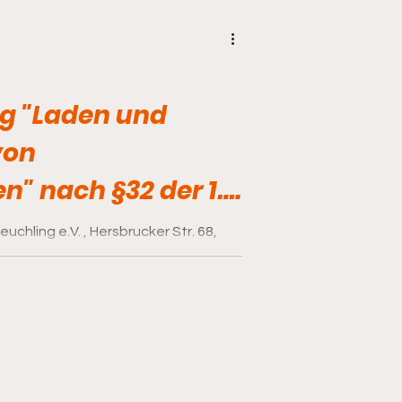
g "Laden und
von
n" nach §32 der 1.
Hersbrucker Str. 68,
anstaltet einen Lehrgang Sehr