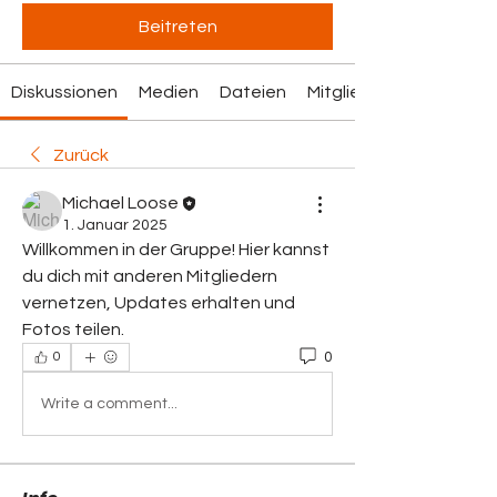
Beitreten
Diskussionen
Medien
Dateien
Mitglieder
Zurück
Michael Loose
1. Januar 2025
Willkommen in der Gruppe! Hier kannst 
du dich mit anderen Mitgliedern 
vernetzen, Updates erhalten und 
Fotos teilen.
0
0
Write a comment...