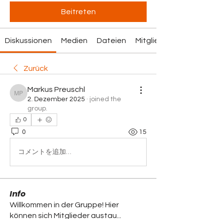
Beitreten
Diskussionen
Medien
Dateien
Mitglieder
Zurück
Markus Preuschl
Markus Preuschl
2. Dezember 2025
·
joined the
group.
0
0
15
コメントを追加…
Info
Willkommen in der Gruppe! Hier
können sich Mitglieder austau
...