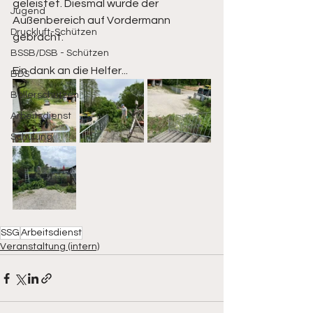
geleistet. Diesmal wurde der 
Jugend
Außenbereich auf Vordermann 
Druckluft-Schützen
gebracht.
BSSB/DSB - Schützen
Ein dank an die Helfer... 
BDS
Böllerschützen
Arbeitsdienst
Schulung
SSG
Arbeitsdienst
Veranstaltung (intern)