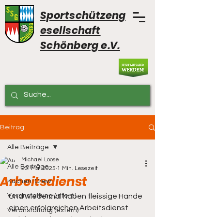
Sportschützeng
esellschaft
Schönberg e.V.
Beitrag
Alle Beiträge
Michael Loose
Alle Beiträge
20. Mai 2025
1 Min. Lesezeit
Arbeitsdienst
Küchen-Crew
Veranstaltung (intern)
Und wiedermal haben fleissige Hände 
einen erfolgreichen Arbeitsdienst 
Veranstaltung (extern)