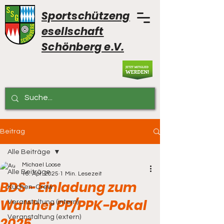
Sportschützeng
esellschaft
Schönberg e.V.
Beitrag
Alle Beiträge
Michael Loose
Alle Beiträge
16. Apr. 2025
1 Min. Lesezeit
BDS - Einladung zum
Küchen-Crew
Walther PP/PPK-Pokal
Veranstaltung (intern)
Veranstaltung (extern)
2025