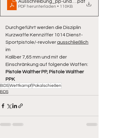
Ausschreibung_pp-und-ppk-pokal_2025
.pdf
PDF herunterladen • 110KB
Durchgeführt werden die Disziplin 
Kurzwaffe Kennziffer 1014 Dienst-
Sportpistole/-revolver 
ausschließlich
im
Kaliber 7,65 mm und mit der 
Einschränkung auf folgende Waffen:
Pistole Walther PP, Pistole Walther 
PPK
BDS
Wettkampf
Pokalschießen
BDS