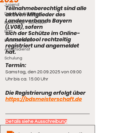
Jugend
Teilnahmeberechtigt sind alle 
aktiven Mitglieder des 
Druckluft-Schützen
Landesverbands Bayern 
BSSB/DSB - Schützen
(LV08), sofern
BDS
sich der Schütze im Online-
Anmeldetool rechtzeitig 
Böllerschützen
registriert und angemeldet 
Arbeitsdienst
hat.
Schulung
Termin:
Samstag, den 20.09.2025 von 09:00 
Uhr bis ca. 15:00 Uhr
Die Registrierung erfolgt über 
https://bdsmeisterschaft.de
Details siehe Ausschreibung