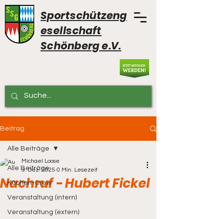
Sportschützeng
esellschaft
Schönberg e.V.
Beitrag
Alle Beiträge
Michael Loose
Alle Beiträge
3. Dez. 2025
0 Min. Lesezeit
Nachruf - Hubert Fickel
Küchen-Crew
Veranstaltung (intern)
Veranstaltung (extern)