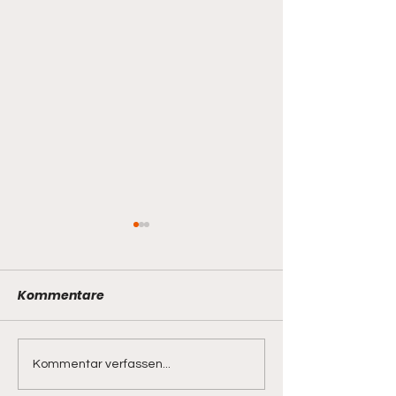
Kommentare
Stadtmeisterschaft
Tagesausflug 
Kommentar verfassen...
2026
Bayerischen 