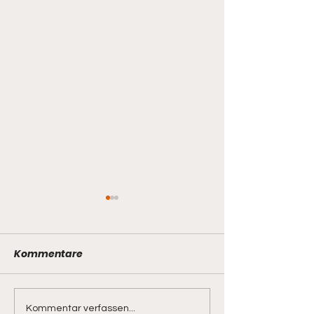
Kommentare
Stadtmeisterschaft
Tagesausflug 
Kommentar verfassen...