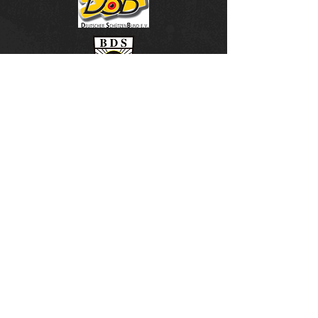
unsere Sponsoren & Partner
SSG Schönberg -
Newsletter
E-Mail-Adresse eingeben
>