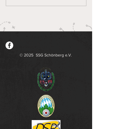
2026
Bayerischen 
Sa. 16.Mai.2026
© 2025 SSG Schönberg e.V.