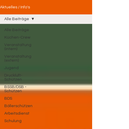
Aktuelles / Info's
Alle Beiträge
Alle Beiträge
Küchen-Crew
Veranstaltung
(intern)
Veranstaltung
(extern)
Jugend
Druckluft-
Schützen
BSSB/DSB -
Schützen
BDS
Böllerschützen
Arbeitsdienst
Schulung