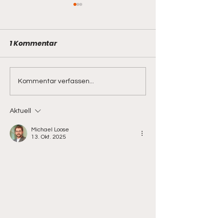
1 Kommentar
Stadtmeisterschaft
Tagesausflug 
Kommentar verfassen...
2026
Bayerischen 
Sa. 16.Mai.2026
Aktuell
Michael Loose
13. Okt. 2025