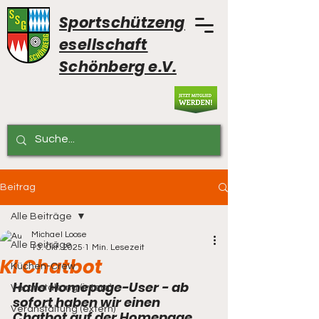
Sportschützeng
esellschaft
Schönberg e.V.
Beitrag
Alle Beiträge
Michael Loose
Alle Beiträge
13. Okt. 2025
1 Min. Lesezeit
KI Chatbot
Küchen-Crew
Hallo Homepage-User - ab 
Veranstaltung (intern)
sofort haben wir einen 
Veranstaltung (extern)
Chatbot auf der Homepage.