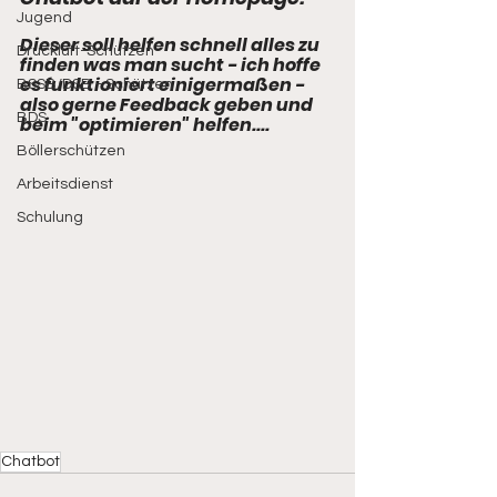
Jugend
Dieser soll helfen schnell alles zu 
Druckluft-Schützen
finden was man sucht - ich hoffe 
es funktioniert einigermaßen - 
BSSB/DSB - Schützen
also gerne Feedback geben und 
BDS
beim "optimieren" helfen.... 
Böllerschützen
Arbeitsdienst
Schulung
Chatbot