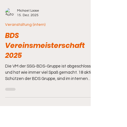
Michael Loose
15. Dez. 2025
Veranstaltung (intern)
BDS
Vereinsmeisterschaft
2025
Die VM der SSG-BDS-Gruppe ist abgeschlossen
und hat wie immer viel Spaß gemacht. 18 aktive
Schützen der BDS Gruppe, sind im internen
Wettkampf angetreten und haben sich mit
insgesamt 70 Starts in mehreren Disziplinen
wie 25 m Präzision (10xx + 20xx) , Mehrdistanz
(12xx + 48xx ), Fallscheibe GK (13xx + 25xx + 27xx
+ 44xx ), Speed (14xx + 46xx + 43xx ) und auch 50
m Präzision (21xx) gemessen. Es wurden wieder