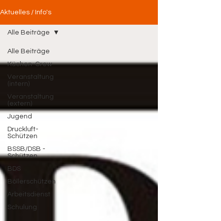
Aktuelles / Info's
Alle Beiträge
Alle Beiträge
Küchen-Crew
Veranstaltung
(intern)
Veranstaltung
(extern)
Jugend
Druckluft-
Schützen
BSSB/DSB -
Schützen
BDS
Böllerschützen
Arbeitsdienst
Schulung