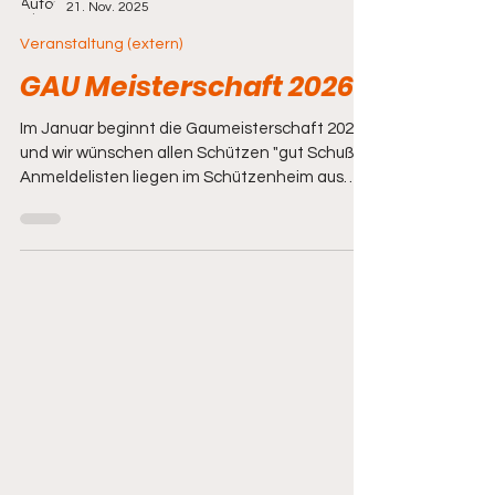
Michael Loose
21. Nov. 2025
Veranstaltung (extern)
GAU Meisterschaft 2026
Im Januar beginnt die Gaumeisterschaft 2026
und wir wünschen allen Schützen "gut Schuß"
Anmeldelisten liegen im Schützenheim aus
(25m Stand Innen & Hauptraum) Meldeschluss:
6. Dezember 2025 Alle Details können hier
entnommen werden : https://gau-
pegnitzgrund.de/fileadmin/Gau-
Pegnitzgrund/Pdf_2026/GM/Ausschreibung_G
M2026.pdf Regelungen und Antragsformulare
zum Vorschießen, findet Ihr hier : https://gau-
pegnitzgrund.de/sport/meisterschaften/meist
erschaften-2026 Inhaustermine kö