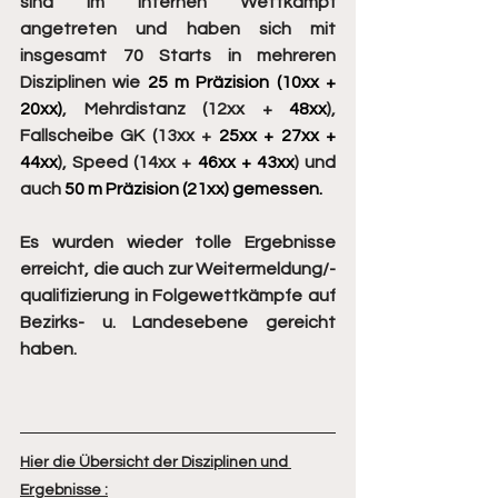
sind im internen Wettkampf 
angetreten und haben sich mit 
insgesamt 70 Starts in mehreren 
Disziplinen wie 
25 m Präzision (10xx + 
20xx)
, Mehrdistanz (12xx + 
48xx
), 
Fallscheibe GK (13xx + 
25xx + 27xx + 
44xx
), Speed (14xx + 
46xx + 43xx
) und 
auch 
50 m Präzision (21xx) gemessen.
Es wurden wieder tolle Ergebnisse 
erreicht, die auch zur Weitermeldung/-
qualifizierung in Folgewettkämpfe auf 
Bezirks- u. Landesebene gereicht 
haben.
Hier die Übersicht der Disziplinen und 
Ergebnisse :