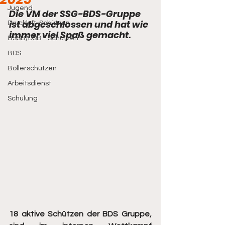
Jugend
Die VM der SSG-BDS-Gruppe 
ist abgeschlossen und hat wie 
Druckluft-Schützen
immer viel Spaß gemacht.
BSSB/DSB - Schützen
BDS
Böllerschützen
Arbeitsdienst
Schulung
18 aktive Schützen der BDS Gruppe, 