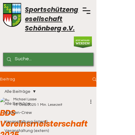
Sportschützeng
esellschaft
Schönberg e.V.
Beitrag
Alle Beiträge
Michael Loose
Alle Beiträge
15. Dez. 2025
1 Min. Lesezeit
BDS
Küchen-Crew
Vereinsmeisterschaft
Veranstaltung (intern)
Veranstaltung (extern)
2025