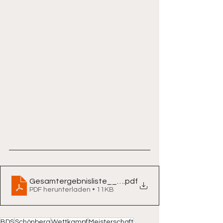
Gesamtergebnisliste__Final__2025-12-09__gekürz
.pdf
PDF herunterladen • 11KB
BDS
Schönberg
Wettkampf
Meisterschaft